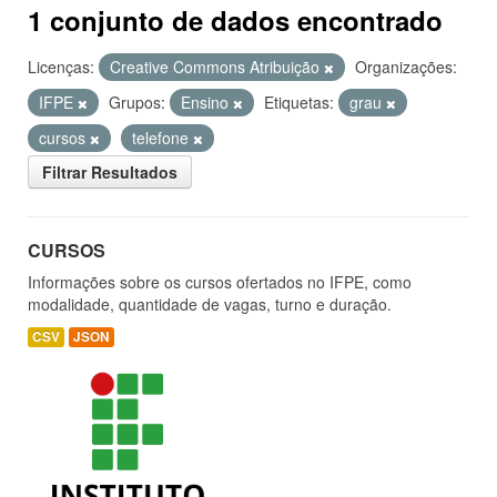
1 conjunto de dados encontrado
Licenças:
Creative Commons Atribuição
Organizações:
IFPE
Grupos:
Ensino
Etiquetas:
grau
cursos
telefone
Filtrar Resultados
CURSOS
Informações sobre os cursos ofertados no IFPE, como
modalidade, quantidade de vagas, turno e duração.
CSV
JSON