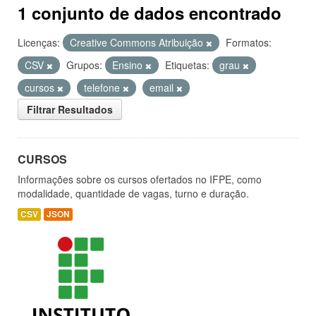
1 conjunto de dados encontrado
Licenças:
Creative Commons Atribuição
Formatos:
CSV
Grupos:
Ensino
Etiquetas:
grau
cursos
telefone
email
Filtrar Resultados
CURSOS
Informações sobre os cursos ofertados no IFPE, como
modalidade, quantidade de vagas, turno e duração.
CSV
JSON