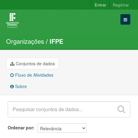
Entrar
Registrar
Organizações
IFPE
Conjuntos de dados
Organizações
Grupos
Conjuntos de dados
Sobre
Fluxo de Atividades
Sobre
Ordenar por