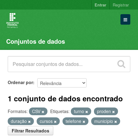
Entrar
Registrar
Conjuntos de dados
Conjuntos de dados
Organizações
Grupos
Sobre
Ordenar por
1 conjunto de dados encontrado
Formatos:
CSV
Etiquetas:
turno
proden
duração
cursos
telefone
município
Filtrar Resultados