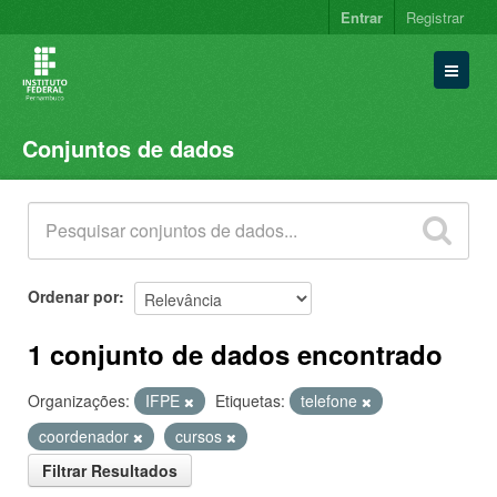
Entrar
Registrar
Conjuntos de dados
Conjuntos de dados
Organizações
Grupos
Sobre
Ordenar por
1 conjunto de dados encontrado
Organizações:
IFPE
Etiquetas:
telefone
coordenador
cursos
Filtrar Resultados