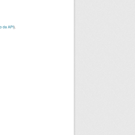
o da API
).