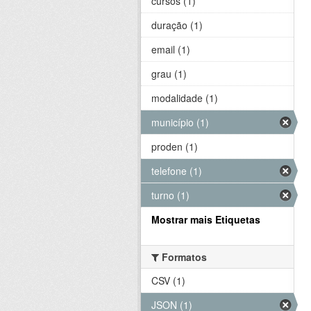
cursos (1)
duração (1)
email (1)
grau (1)
modalidade (1)
município (1)
proden (1)
telefone (1)
turno (1)
Mostrar mais Etiquetas
Formatos
CSV (1)
JSON (1)