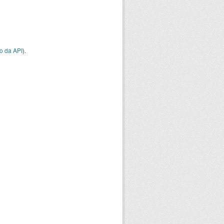
o da API
).