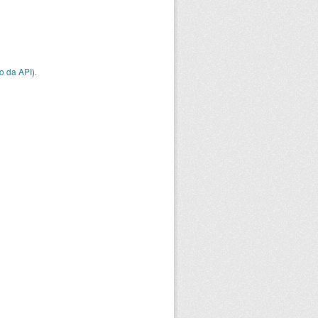
o da API
).