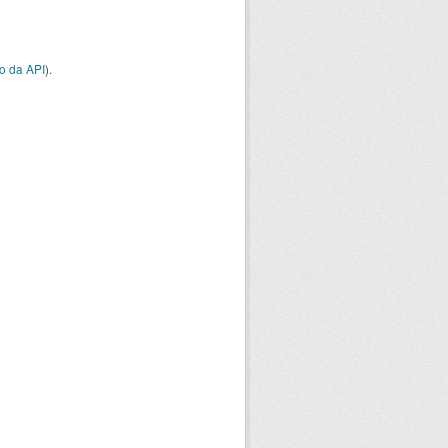
o da API
).