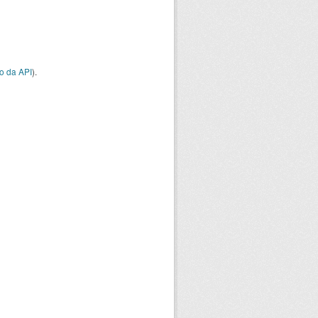
o da API
).