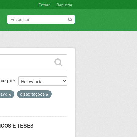
Entrar
Registrar
nar por
have
dissertações
IGOS E TESES