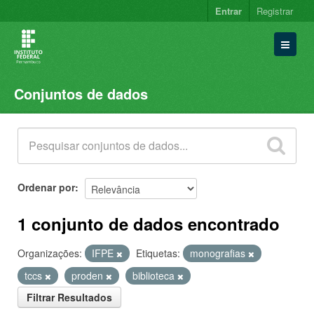
Entrar
Registrar
Conjuntos de dados
Conjuntos de dados
Organizações
Grupos
Sobre
Ordenar por
1 conjunto de dados encontrado
Organizações:
IFPE
Etiquetas:
monografias
tccs
proden
biblioteca
Filtrar Resultados