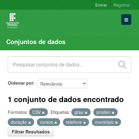
Entrar
Registrar
Conjuntos de dados
Conjuntos de dados
Organizações
Grupos
Sobre
Ordenar por
1 conjunto de dados encontrado
Formatos:
CSV
Etiquetas:
grau
proden
duração
cursos
telefone
município
Filtrar Resultados