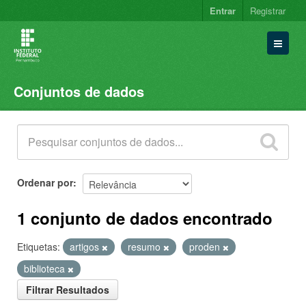
Entrar
Registrar
Conjuntos de dados
Conjuntos de dados
Organizações
Grupos
Sobre
Ordenar por
1 conjunto de dados encontrado
Etiquetas:
artigos
resumo
proden
biblioteca
Filtrar Resultados