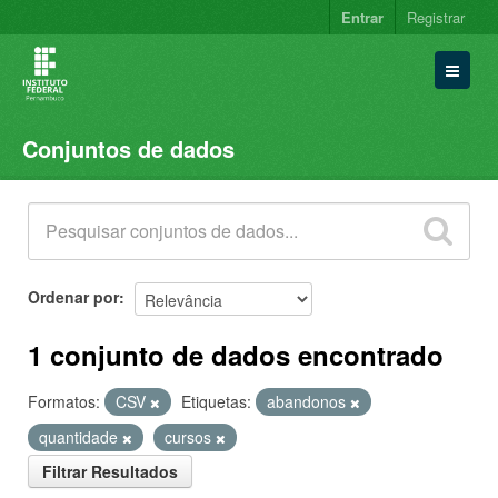
Entrar
Registrar
Conjuntos de dados
Conjuntos de dados
Organizações
Grupos
Sobre
Ordenar por
1 conjunto de dados encontrado
Formatos:
CSV
Etiquetas:
abandonos
quantidade
cursos
Filtrar Resultados