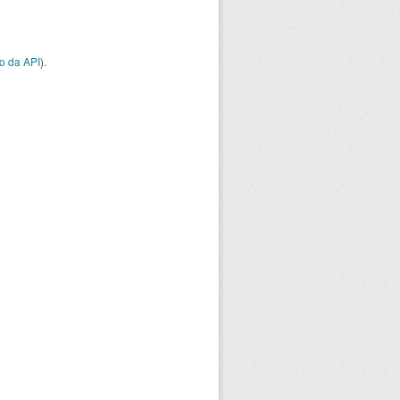
o da API
).