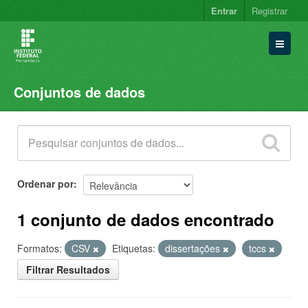
Entrar
Registrar
Conjuntos de dados
Conjuntos de dados
Organizações
Grupos
Sobre
Ordenar por
1 conjunto de dados encontrado
Formatos:
CSV
Etiquetas:
dissertações
tccs
Filtrar Resultados