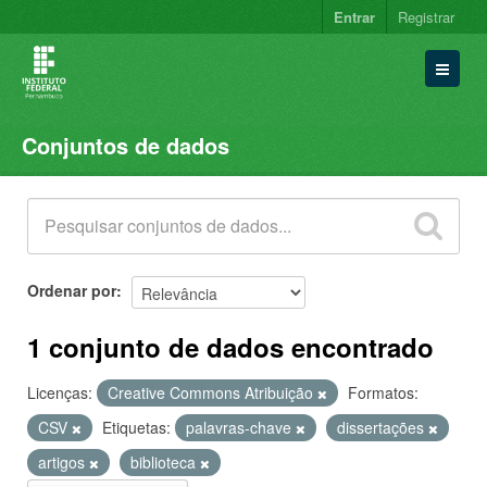
Entrar
Registrar
Conjuntos de dados
Conjuntos de dados
Organizações
Grupos
Sobre
Ordenar por
1 conjunto de dados encontrado
Licenças:
Creative Commons Atribuição
Formatos:
CSV
Etiquetas:
palavras-chave
dissertações
artigos
biblioteca