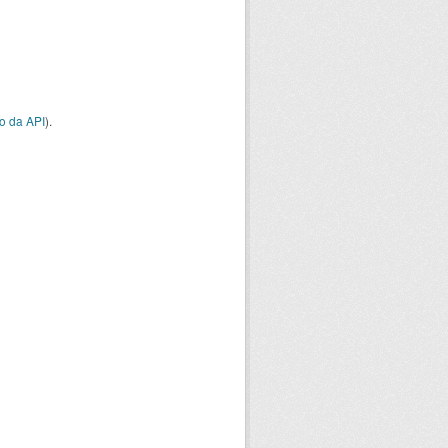
o da API
).