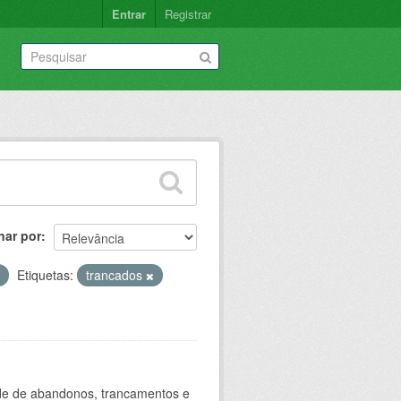
Entrar
Registrar
nar por
Etiquetas:
trancados
ade de abandonos, trancamentos e