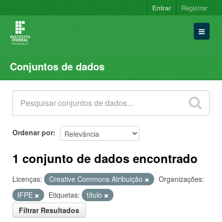
Entrar
Registrar
Conjuntos de dados
Conjuntos de dados
Organizações
Grupos
Sobre
Ordenar por
1 conjunto de dados encontrado
Licenças:
Creative Commons Atribuição
Organizações:
IFPE
Etiquetas:
título
Filtrar Resultados