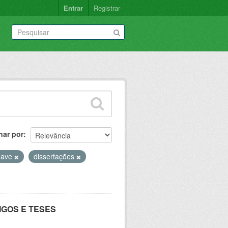
Entrar
Registrar
nar por
have
dissertações
IGOS E TESES