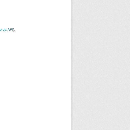
o da API
).