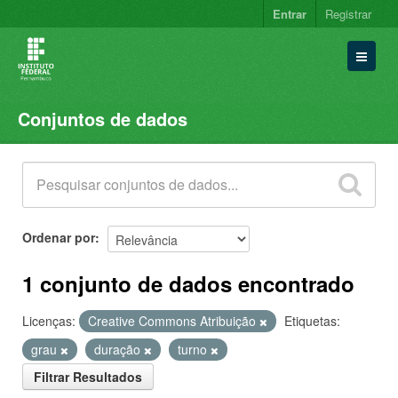
Entrar
Registrar
Conjuntos de dados
Conjuntos de dados
Organizações
Grupos
Sobre
Ordenar por
1 conjunto de dados encontrado
Licenças:
Creative Commons Atribuição
Etiquetas:
grau
duração
turno
Filtrar Resultados