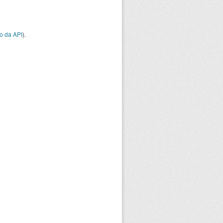
o da API
).