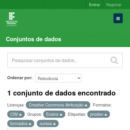
Entrar
Registrar
Conjuntos de dados
Conjuntos de dados
Organizações
Grupos
Sobre
Ordenar por
1 conjunto de dados encontrado
Licenças:
Creative Commons Atribuição
Formatos:
CSV
Grupos:
Ensino
Etiquetas:
proden
formados
cursos