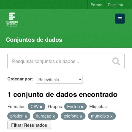
Entrar
Registrar
Conjuntos de dados
Conjuntos de dados
Organizações
Grupos
Sobre
Ordenar por
1 conjunto de dados encontrado
Formatos:
CSV
Grupos:
Ensino
Etiquetas:
proden
duração
telefone
município
Filtrar Resultados