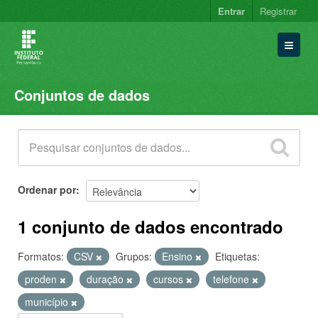
Entrar
Registrar
Conjuntos de dados
Conjuntos de dados
Organizações
Grupos
Sobre
Ordenar por
1 conjunto de dados encontrado
Formatos:
CSV
Grupos:
Ensino
Etiquetas:
proden
duração
cursos
telefone
município