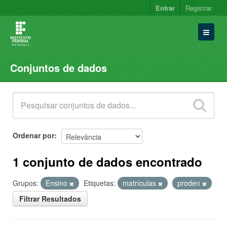
Entrar
Registrar
Conjuntos de dados
Conjuntos de dados
Organizações
Grupos
Sobre
Ordenar por
1 conjunto de dados encontrado
Grupos:
Ensino
Etiquetas:
matrículas
proden
Filtrar Resultados