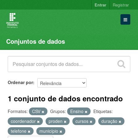
Entrar
Registrar
Conjuntos de dados
Conjuntos de dados
Organizações
Grupos
Sobre
Ordenar por
1 conjunto de dados encontrado
Formatos:
CSV
Grupos:
Ensino
Etiquetas:
coordenador
proden
cursos
duração
telefone
município