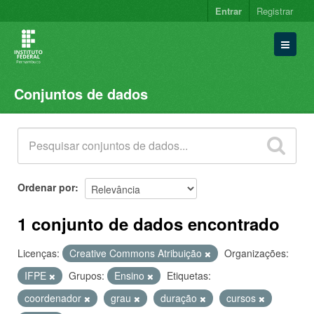
Entrar
Registrar
Conjuntos de dados
Conjuntos de dados
Organizações
Grupos
Sobre
Ordenar por
1 conjunto de dados encontrado
Licenças:
Creative Commons Atribuição
Organizações:
IFPE
Grupos:
Ensino
Etiquetas:
coordenador
grau
duração
cursos