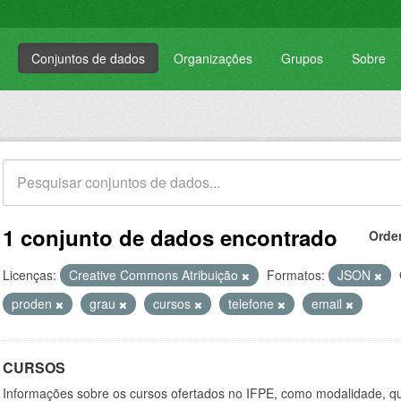
Conjuntos de dados
Organizações
Grupos
Sobre
1 conjunto de dados encontrado
Orde
Licenças:
Creative Commons Atribuição
Formatos:
JSON
proden
grau
cursos
telefone
email
CURSOS
Informações sobre os cursos ofertados no IFPE, como modalidade, qu