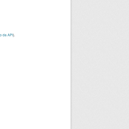
o da API
).