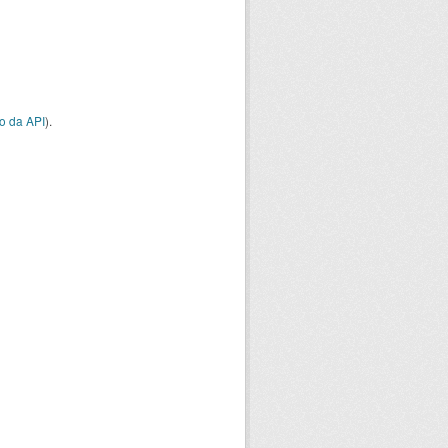
o da API
).