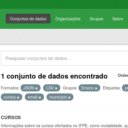
Conjuntos de dados
Organizações
Grupos
Sobre
1 conjunto de dados encontrado
Orde
Formatos:
JSON
CSV
Grupos:
Ensino
Etiquetas:
p
cursos
email
município
CURSOS
Informações sobre os cursos ofertados no IFPE, como modalidade, qu