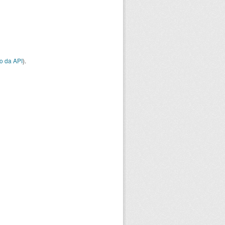
o da API
).