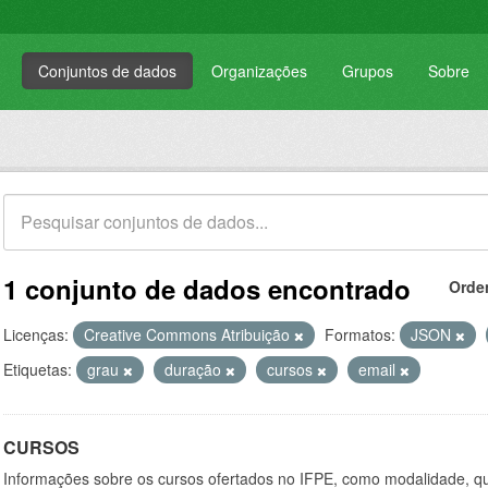
Conjuntos de dados
Organizações
Grupos
Sobre
1 conjunto de dados encontrado
Orde
Licenças:
Creative Commons Atribuição
Formatos:
JSON
Etiquetas:
grau
duração
cursos
email
CURSOS
Informações sobre os cursos ofertados no IFPE, como modalidade, qu