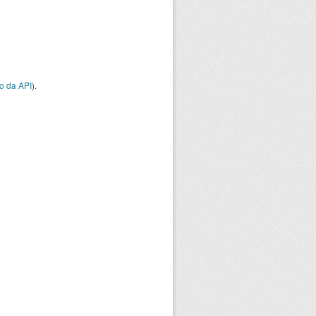
o da API
).